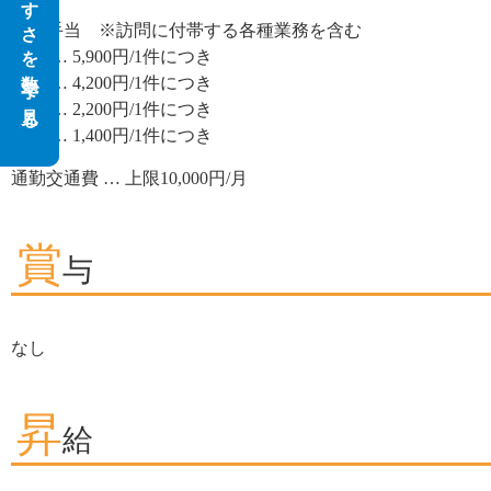
働きやすさを数字で見る
働きやすさを数字で見る
訪問手当 ※訪問に付帯する各種業務を含む
90分 … 5,900円/1件につき
60分 … 4,200円/1件につき
30分 … 2,200円/1件につき
20分 … 1,400円/1件につき
通勤交通費 … 上限10,000円/月
賞
与
なし
昇
給