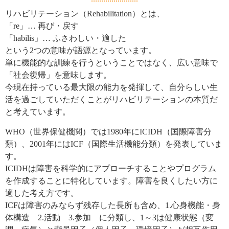
リハビリテーション（Rehabilitation）とは、
「re」… 再び・戻す
「habilis」… ふさわしい・適した
という2つの意味が語源となっています。
単に機能的な訓練を行うということではなく、広い意味で
「社会復帰」を意味します。
今現在持っている最大限の能力を発揮して、自分らしい生
活を過ごしていただくことがリハビリテーションの本質だ
と考えています。
WHO（世界保健機関）では1980年にICIDH（国際障害分
類）、2001年にはICF（国際生活機能分類）を発表していま
す。
ICIDHは障害を科学的にアプローチすることやプログラム
を作成することに特化しています。障害を良くしたい方に
適した考え方です。
ICFは障害のみならず残存した長所も含め、1.心身機能・身
体構造 2.活動 3.参加 に分類し、1～3は健康状態（変