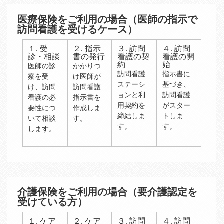
医療保険をご利用の場合（医師の指示で
訪問看護を受けるケース）
１. 受
２. 指示
３. 訪問
４. 訪問
診・相談
書の発行
看護の契
看護の開
約
始
医師の診
かかりつ
訪問看護
指示書に
察を受
け医師が
ステーシ
基づき、
け、訪問
訪問看護
ョンと利
訪問看護
看護の必
指示書を
用契約を
がスター
要性につ
作成しま
締結しま
トしま
いて相談
す。
す。
す。
します。
介護保険をご利用の場合（要介護認定を
受けている方）
１. ケア
２. ケア
３. 訪問
４. 訪問