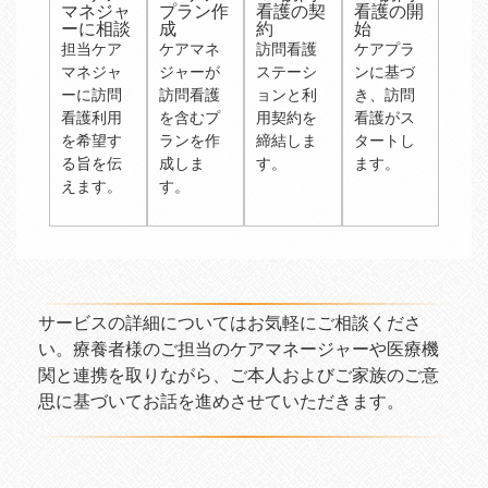
マネジャ
プラン作
看護の契
看護の開
ーに相談
成
約
始
担当ケア
ケアマネ
訪問看護
ケアプラ
マネジャ
ジャーが
ステーシ
ンに基づ
ーに訪問
訪問看護
ョンと利
き、訪問
看護利用
を含むプ
用契約を
看護がス
を希望す
ランを作
締結しま
タートし
る旨を伝
成しま
す。
ます。
えます。
す。
サービスの詳細についてはお気軽にご相談くださ
い。療養者様のご担当のケアマネージャーや医療機
関と連携を取りながら、ご本人およびご家族のご意
思に基づいてお話を進めさせていただきます。